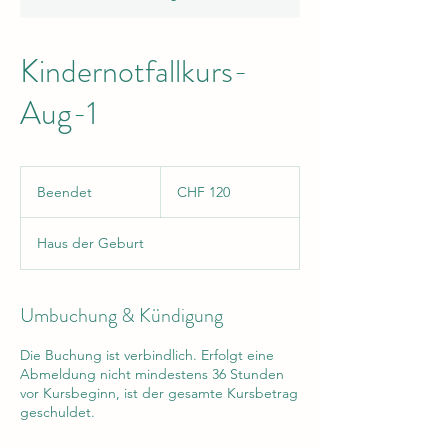
Kindernotfallkurs-
Aug-1
120
Schweizer
Beendet
B
CHF 120
Franken
e
e
Haus der Geburt
n
d
e
t
Umbuchung & Kündigung
Die Buchung ist verbindlich. Erfolgt eine
Abmeldung nicht mindestens 36 Stunden
vor Kursbeginn, ist der gesamte Kursbetrag
geschuldet.