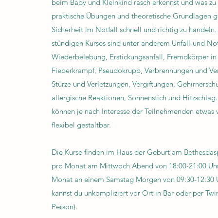
beim Baby und Kleinkind rasch erkennst und was zu t
praktische Übungen und theoretische Grundlagen g
Sicherheit im Notfall schnell und richtig zu handel
stündigen Kurses sind unter anderem Unfall-und Not
Wiederbelebung, Erstickungsanfall, Fremdkörper i
Fieberkrampf, Pseudokrupp, Verbrennungen und Ve
Stürze und Verletzungen, Vergiftungen, Gehirnersch
allergische Reaktionen, Sonnenstich und Hitzschlag.
können je nach Interesse der Teilnehmenden etwas v
flexibel gestaltbar.
Die Kurse finden im Haus der Geburt am Bethesdaspi
pro Monat am Mittwoch Abend von 18:00-21:00 Uhr
Monat an einem Samstag Morgen von 09:30-12:30 U
kannst du unkompliziert vor Ort in Bar oder per Tw
Person).