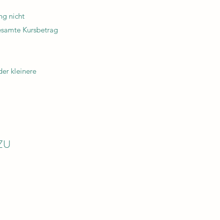
ng nicht
esamte Kursbetrag
der kleinere
ZU