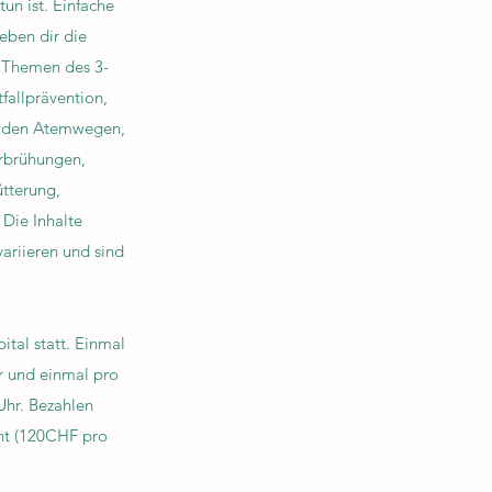
un ist. Einfache
eben dir die
n. Themen des 3-
fallprävention,
n den Atemwegen,
rbrühungen,
ütterung,
 Die Inhalte
ariieren und sind
tal statt. Einmal
 und einmal pro
hr. Bezahlen
int (120CHF pro